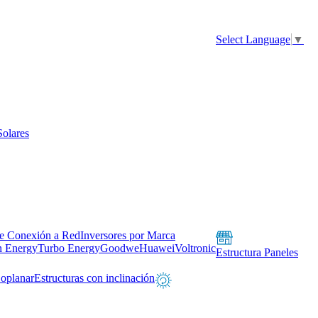
Select Language
▼
Solares
de Conexión a Red
Inversores por Marca
n Energy
Turbo Energy
Goodwe
Huawei
Voltronic
Estructura Paneles
Coplanar
Estructuras con inclinación