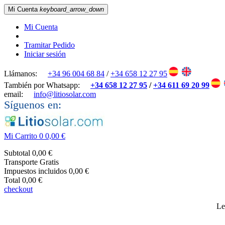
Mi Cuenta
keyboard_arrow_down
Mi Cuenta
Tramitar Pedido
Iniciar sesión
Llámanos:
+34 96 004 68 84
/
+34 658 12 27 95
También por Whatsapp:
+34 658 12 27 95
/
+34 611 69 20 99
email:
info@litiosolar.com
Síguenos en:
Mi Carrito
0
0,00 €
Subtotal
0,00 €
Transporte
Gratis
Impuestos incluidos
0,00 €
Total
0,00 €
checkout
Le