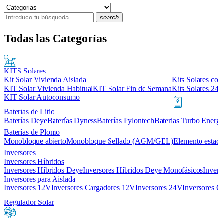
search
Todas las Categorías
KITS Solares
Kit Solar Vivienda Aislada
Kits Solares co
KIT Solar Vivienda Habitual
KIT Solar Fin de Semana
Kits Solares 2
KIT Solar Autoconsumo
Baterías de Litio
Baterías Deye
Baterías Dyness
Baterías Pylontech
Baterias Turbo Ener
Baterías de Plomo
Monobloque abierto
Monobloque Sellado (AGM/GEL)
Elemento esta
Inversores
Inversores Híbridos
Inversores Híbridos Deye
Inversores Híbridos Deye Monofásicos
Inve
Inversores para Aislada
Inversores 12V
Inversores Cargadores 12V
Inversores 24V
Inversores
Regulador Solar