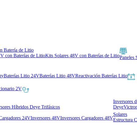
n Batería de Litio
4V con Baterías de Litio
Kits Solares 48V con Baterías de Litio
Paneles 
gy
Baterías Litio 24V
Baterías Litio 48V
Reactivación Baterías Litio
cionario 2V
Inversores 
rsores Híbridos Deye Trifásicos
Deye
Victro
Solares
 Cargadores 24V
Inversores 48V
Inversores Cargadores 48V
Estructura 