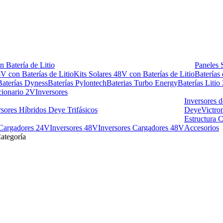
n Batería de Litio
Paneles 
4V con Baterías de Litio
Kits Solares 48V con Baterías de Litio
Baterías 
Baterías Dyness
Baterías Pylontech
Baterias Turbo Energy
Baterías Litio
cionario 2V
Inversores
Inversores 
rsores Híbridos Deye Trifásicos
Deye
Victro
Estructura 
 Cargadores 24V
Inversores 48V
Inversores Cargadores 48V
Accesorios
ategoría