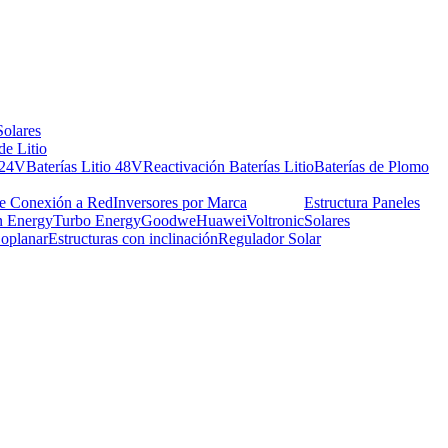
Solares
de Litio
 24V
Baterías Litio 48V
Reactivación Baterías Litio
Baterías de Plomo
de Conexión a Red
Inversores por Marca
Estructura Paneles
n Energy
Turbo Energy
Goodwe
Huawei
Voltronic
Solares
Coplanar
Estructuras con inclinación
Regulador Solar