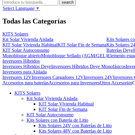
search
Select Language
▼
Todas las Categorías
KITS Solares
Kit Solar Vivienda Aislada
Kits Solares co
KIT Solar Vivienda Habitual
KIT Solar Fin de Semana
Kits Solares 2
KIT Solar Autoconsumo
Baterías Deye
Monobloque abierto
Monobloque Sellado (AGM/GEL)
Elemento esta
Inversores Híbridos
Inversores Híbridos Deye
Inversores Híbridos Deye Monofásicos
Inve
Inversores para Aislada
Inversores 12V
Inversores Cargadores 12V
Inversores 24V
Inversores
Accesorios para baterías
Accesorios para Inversores
Otros Accesorios
C
KITS Solares
Kit Solar Vivienda Aislada
KIT Solar Vivienda Habitual
KIT Solar Fin de Semana
KIT Solar Autoconsumo
Kits Solares con Batería de Litio
Kits Solares 24V con Baterías de Litio
Kits Solares 48V con Baterías de Litio