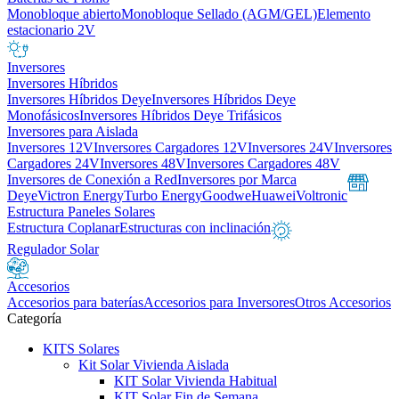
Monobloque abierto
Monobloque Sellado (AGM/GEL)
Elemento
estacionario 2V
Inversores
Inversores Híbridos
Inversores Híbridos Deye
Inversores Híbridos Deye
Monofásicos
Inversores Híbridos Deye Trifásicos
Inversores para Aislada
Inversores 12V
Inversores Cargadores 12V
Inversores 24V
Inversores
Cargadores 24V
Inversores 48V
Inversores Cargadores 48V
Inversores de Conexión a Red
Inversores por Marca
Deye
Victron Energy
Turbo Energy
Goodwe
Huawei
Voltronic
Estructura Paneles Solares
Estructura Coplanar
Estructuras con inclinación
Regulador Solar
Accesorios
Accesorios para baterías
Accesorios para Inversores
Otros Accesorios
Categoría
KITS Solares
Kit Solar Vivienda Aislada
KIT Solar Vivienda Habitual
KIT Solar Fin de Semana