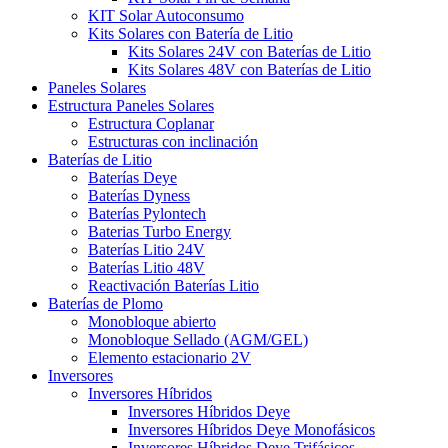
KIT Solar Autoconsumo
Kits Solares con Batería de Litio
Kits Solares 24V con Baterías de Litio
Kits Solares 48V con Baterías de Litio
Paneles Solares
Estructura Paneles Solares
Estructura Coplanar
Estructuras con inclinación
Baterías de Litio
Baterías Deye
Baterías Dyness
Baterías Pylontech
Baterias Turbo Energy
Baterías Litio 24V
Baterías Litio 48V
Reactivación Baterías Litio
Baterías de Plomo
Monobloque abierto
Monobloque Sellado (AGM/GEL)
Elemento estacionario 2V
Inversores
Inversores Híbridos
Inversores Híbridos Deye
Inversores Híbridos Deye Monofásicos
Inversores Híbridos Deye Trifásicos