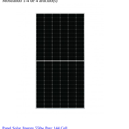
Mostrando 1-4 de 4 artículo(s)
Panel Solar Jinergy 550w Perc 144 Cell