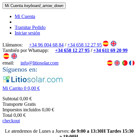
Mi Cuenta
keyboard_arrow_down
Mi Cuenta
Tramitar Pedido
Iniciar sesión
Llámanos:
+34 96 004 68 84
/
+34 658 12 27 95
También por Whatsapp:
+34 658 12 27 95
/
+34 611 69 20 99
email:
info@litiosolar.com
Síguenos en:
Mi Carrito
0
0,00 €
Subtotal
0,00 €
Transporte
Gratis
Impuestos incluidos
0,00 €
Total
0,00 €
checkout
Le atendemos de Lunes a Jueves:
de 9:00 a 13:30H Tardes 15:30
a 18:00H