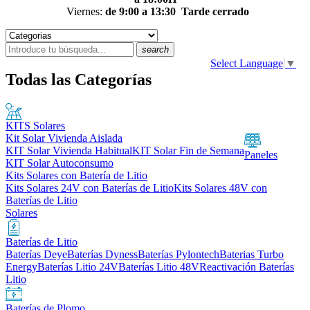
Viernes:
de 9:00 a 13:30
Tarde cerrado
search
Select Language
▼
Todas las Categorías
KITS Solares
Kit Solar Vivienda Aislada
KIT Solar Vivienda Habitual
KIT Solar Fin de Semana
Paneles
KIT Solar Autoconsumo
Kits Solares con Batería de Litio
Kits Solares 24V con Baterías de Litio
Kits Solares 48V con
Baterías de Litio
Solares
Baterías de Litio
Baterías Deye
Baterías Dyness
Baterías Pylontech
Baterias Turbo
Energy
Baterías Litio 24V
Baterías Litio 48V
Reactivación Baterías
Litio
Baterías de Plomo