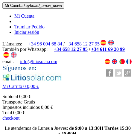
Mi Cuenta
keyboard_arrow_down
Mi Cuenta
Tramitar Pedido
Iniciar sesión
Llámanos:
+34 96 004 68 84
/
+34 658 12 27 95
También por Whatsapp:
+34 658 12 27 95
/
+34 611 69 20 99
email:
info@litiosolar.com
Síguenos en:
Mi Carrito
0
0,00 €
Subtotal
0,00 €
Transporte
Gratis
Impuestos incluidos
0,00 €
Total
0,00 €
checkout
Le atendemos de Lunes a Jueves:
de 9:00 a 13:30H Tardes 15:30
a 18:00H