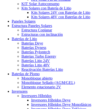
KIT Solar Autoconsumo
Kits Solares con Batería de Litio
Kits Solares 24V con Baterías de Litio
Kits Solares 48V con Baterías de Litio
Paneles Solares
Estructura Paneles Solares
Estructura Coplanar
Estructuras con inclinación
Baterías de Litio
Baterías Deye
Baterías Dyness
Baterías Pylontech
Baterias Turbo Energy
Baterías Litio 24V
Baterías Litio 48V
Reactivación Baterías Litio
Baterías de Plomo
Monobloque abierto
Monobloque Sellado (AGM/GEL)
Elemento estacionario 2V
Inversores
Inversores Híbridos
Inversores Híbridos Deye
Inversores Híbridos Deye Monofásicos
Inversores Híbridos Deye Trifásicos