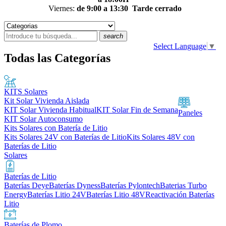
Viernes:
de 9:00 a 13:30
Tarde cerrado
search
Select Language
▼
Todas las Categorías
KITS Solares
Kit Solar Vivienda Aislada
KIT Solar Vivienda Habitual
KIT Solar Fin de Semana
Paneles
KIT Solar Autoconsumo
Kits Solares con Batería de Litio
Kits Solares 24V con Baterías de Litio
Kits Solares 48V con
Baterías de Litio
Solares
Baterías de Litio
Baterías Deye
Baterías Dyness
Baterías Pylontech
Baterias Turbo
Energy
Baterías Litio 24V
Baterías Litio 48V
Reactivación Baterías
Litio
Baterías de Plomo