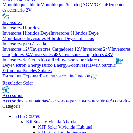
Monobloque abierto
Monobloque Sellado (AGM/GEL)
Elemento
estacionario 2V
Inversores
Inversores Híbridos
Inversores Híbridos Deye
Inversores Híbridos Deye
Monofásicos
Inversores Híbridos Deye Trifásicos
Inversores para Aislada
Inversores 12V
Inversores Cargadores 12V
Inversores 24V
Inversores
Cargadores 24V
Inversores 48V
Inversores Cargadores 48V
Inversores de Conexión a Red
Inversores por Marca
Deye
Victron Energy
Turbo Energy
Goodwe
Huawei
Voltronic
Estructura Paneles Solares
Estructura Coplanar
Estructuras con inclinación
Regulador Solar
Accesorios
Accesorios para baterías
Accesorios para Inversores
Otros Accesorios
Categoría
KITS Solares
Kit Solar Vivienda Aislada
KIT Solar Vivienda Habitual
KIT Solar Fin de Semana