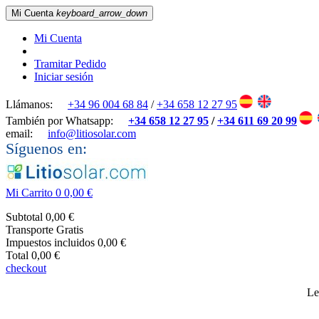
Mi Cuenta
keyboard_arrow_down
Mi Cuenta
Tramitar Pedido
Iniciar sesión
Llámanos:
+34 96 004 68 84
/
+34 658 12 27 95
También por Whatsapp:
+34 658 12 27 95
/
+34 611 69 20 99
email:
info@litiosolar.com
Síguenos en:
Mi Carrito
0
0,00 €
Subtotal
0,00 €
Transporte
Gratis
Impuestos incluidos
0,00 €
Total
0,00 €
checkout
Le