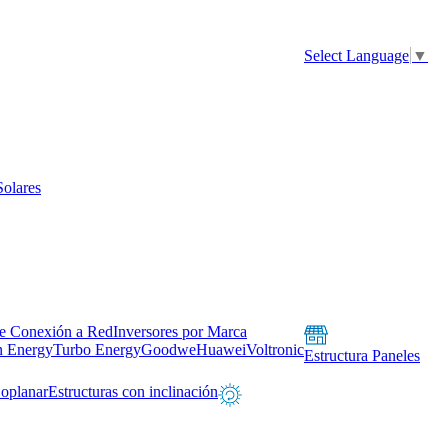
Select Language
▼
Solares
de Conexión a Red
Inversores por Marca
n Energy
Turbo Energy
Goodwe
Huawei
Voltronic
Estructura Paneles
Coplanar
Estructuras con inclinación