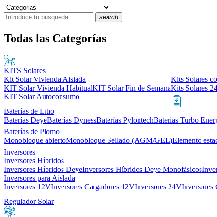
search
Todas las Categorías
KITS Solares
Kit Solar Vivienda Aislada
Kits Solares co
KIT Solar Vivienda Habitual
KIT Solar Fin de Semana
Kits Solares 2
KIT Solar Autoconsumo
Baterías de Litio
Baterías Deye
Baterías Dyness
Baterías Pylontech
Baterias Turbo Ener
Baterías de Plomo
Monobloque abierto
Monobloque Sellado (AGM/GEL)
Elemento esta
Inversores
Inversores Híbridos
Inversores Híbridos Deye
Inversores Híbridos Deye Monofásicos
Inve
Inversores para Aislada
Inversores 12V
Inversores Cargadores 12V
Inversores 24V
Inversores
Regulador Solar