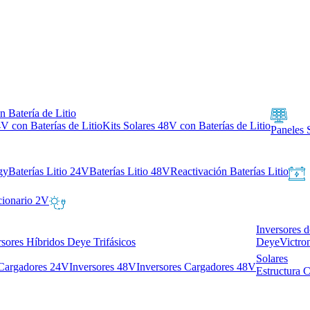
n Batería de Litio
4V con Baterías de Litio
Kits Solares 48V con Baterías de Litio
Paneles 
gy
Baterías Litio 24V
Baterías Litio 48V
Reactivación Baterías Litio
cionario 2V
Inversores 
rsores Híbridos Deye Trifásicos
Deye
Victro
Solares
 Cargadores 24V
Inversores 48V
Inversores Cargadores 48V
Estructura 