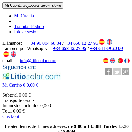
Mi Cuenta
keyboard_arrow_down
Mi Cuenta
Tramitar Pedido
Iniciar sesión
Llámanos:
+34 96 004 68 84
/
+34 658 12 27 95
También por Whatsapp:
+34 658 12 27 95
/
+34 611 69 20 99
email:
info@litiosolar.com
Síguenos en:
Mi Carrito
0
0,00 €
Subtotal
0,00 €
Transporte
Gratis
Impuestos incluidos
0,00 €
Total
0,00 €
checkout
Le atendemos de Lunes a Jueves:
de 9:00 a 13:30H Tardes 15:30
a 18:00H