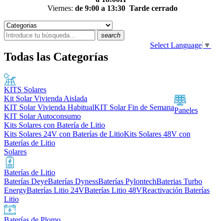
Viernes:
de 9:00 a 13:30
Tarde cerrado
search
Select Language
▼
Todas las Categorías
KITS Solares
Kit Solar Vivienda Aislada
KIT Solar Vivienda Habitual
KIT Solar Fin de Semana
Paneles
KIT Solar Autoconsumo
Kits Solares con Batería de Litio
Kits Solares 24V con Baterías de Litio
Kits Solares 48V con
Baterías de Litio
Solares
Baterías de Litio
Baterías Deye
Baterías Dyness
Baterías Pylontech
Baterias Turbo
Energy
Baterías Litio 24V
Baterías Litio 48V
Reactivación Baterías
Litio
Baterías de Plomo