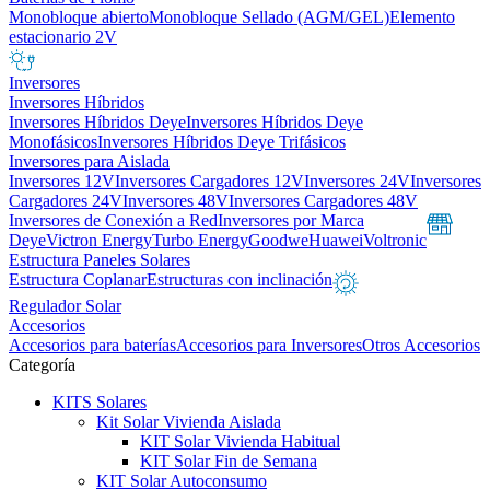
Monobloque abierto
Monobloque Sellado (AGM/GEL)
Elemento
estacionario 2V
Inversores
Inversores Híbridos
Inversores Híbridos Deye
Inversores Híbridos Deye
Monofásicos
Inversores Híbridos Deye Trifásicos
Inversores para Aislada
Inversores 12V
Inversores Cargadores 12V
Inversores 24V
Inversores
Cargadores 24V
Inversores 48V
Inversores Cargadores 48V
Inversores de Conexión a Red
Inversores por Marca
Deye
Victron Energy
Turbo Energy
Goodwe
Huawei
Voltronic
Estructura Paneles Solares
Estructura Coplanar
Estructuras con inclinación
Regulador Solar
Accesorios
Accesorios para baterías
Accesorios para Inversores
Otros Accesorios
Categoría
KITS Solares
Kit Solar Vivienda Aislada
KIT Solar Vivienda Habitual
KIT Solar Fin de Semana
KIT Solar Autoconsumo