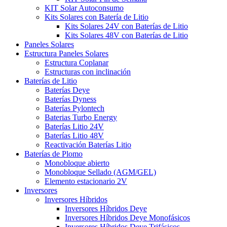
KIT Solar Autoconsumo
Kits Solares con Batería de Litio
Kits Solares 24V con Baterías de Litio
Kits Solares 48V con Baterías de Litio
Paneles Solares
Estructura Paneles Solares
Estructura Coplanar
Estructuras con inclinación
Baterías de Litio
Baterías Deye
Baterías Dyness
Baterías Pylontech
Baterias Turbo Energy
Baterías Litio 24V
Baterías Litio 48V
Reactivación Baterías Litio
Baterías de Plomo
Monobloque abierto
Monobloque Sellado (AGM/GEL)
Elemento estacionario 2V
Inversores
Inversores Híbridos
Inversores Híbridos Deye
Inversores Híbridos Deye Monofásicos
Inversores Híbridos Deye Trifásicos