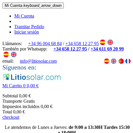
Mi Cuenta
keyboard_arrow_down
Mi Cuenta
Tramitar Pedido
Iniciar sesión
Llámanos:
+34 96 004 68 84
/
+34 658 12 27 95
También por Whatsapp:
+34 658 12 27 95
/
+34 611 69 20 99
email:
info@litiosolar.com
Síguenos en:
Mi Carrito
0
0,00 €
Subtotal
0,00 €
Transporte
Gratis
Impuestos incluidos
0,00 €
Total
0,00 €
checkout
Le atendemos de Lunes a Jueves:
de 9:00 a 13:30H Tardes 15:30
a 18:00H