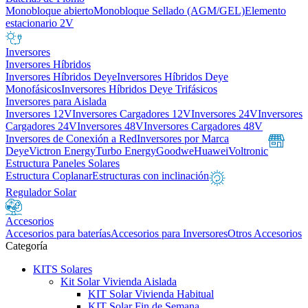
Monobloque abierto
Monobloque Sellado (AGM/GEL)
Elemento
estacionario 2V
Inversores
Inversores Híbridos
Inversores Híbridos Deye
Inversores Híbridos Deye
Monofásicos
Inversores Híbridos Deye Trifásicos
Inversores para Aislada
Inversores 12V
Inversores Cargadores 12V
Inversores 24V
Inversores
Cargadores 24V
Inversores 48V
Inversores Cargadores 48V
Inversores de Conexión a Red
Inversores por Marca
Deye
Victron Energy
Turbo Energy
Goodwe
Huawei
Voltronic
Estructura Paneles Solares
Estructura Coplanar
Estructuras con inclinación
Regulador Solar
Accesorios
Accesorios para baterías
Accesorios para Inversores
Otros Accesorios
Categoría
KITS Solares
Kit Solar Vivienda Aislada
KIT Solar Vivienda Habitual
KIT Solar Fin de Semana