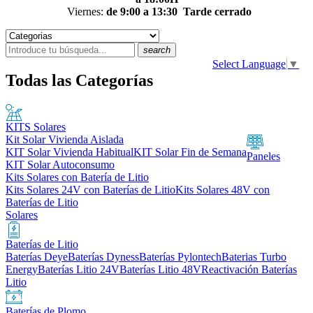
Viernes:
de 9:00 a 13:30
Tarde cerrado
search
Select Language
▼
Todas las Categorías
KITS Solares
Kit Solar Vivienda Aislada
KIT Solar Vivienda Habitual
KIT Solar Fin de Semana
Paneles
KIT Solar Autoconsumo
Kits Solares con Batería de Litio
Kits Solares 24V con Baterías de Litio
Kits Solares 48V con
Baterías de Litio
Solares
Baterías de Litio
Baterías Deye
Baterías Dyness
Baterías Pylontech
Baterias Turbo
Energy
Baterías Litio 24V
Baterías Litio 48V
Reactivación Baterías
Litio
Baterías de Plomo