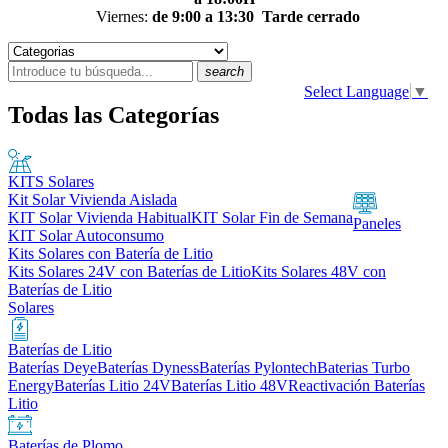
Viernes:
de 9:00 a 13:30
Tarde cerrado
search
Select Language
▼
Todas las Categorías
KITS Solares
Kit Solar Vivienda Aislada
KIT Solar Vivienda Habitual
KIT Solar Fin de Semana
Paneles
KIT Solar Autoconsumo
Kits Solares con Batería de Litio
Kits Solares 24V con Baterías de Litio
Kits Solares 48V con
Baterías de Litio
Solares
Baterías de Litio
Baterías Deye
Baterías Dyness
Baterías Pylontech
Baterias Turbo
Energy
Baterías Litio 24V
Baterías Litio 48V
Reactivación Baterías
Litio
Baterías de Plomo