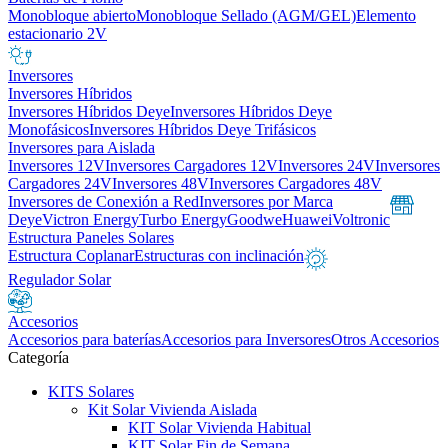
Monobloque abierto
Monobloque Sellado (AGM/GEL)
Elemento
estacionario 2V
Inversores
Inversores Híbridos
Inversores Híbridos Deye
Inversores Híbridos Deye
Monofásicos
Inversores Híbridos Deye Trifásicos
Inversores para Aislada
Inversores 12V
Inversores Cargadores 12V
Inversores 24V
Inversores
Cargadores 24V
Inversores 48V
Inversores Cargadores 48V
Inversores de Conexión a Red
Inversores por Marca
Deye
Victron Energy
Turbo Energy
Goodwe
Huawei
Voltronic
Estructura Paneles Solares
Estructura Coplanar
Estructuras con inclinación
Regulador Solar
Accesorios
Accesorios para baterías
Accesorios para Inversores
Otros Accesorios
Categoría
KITS Solares
Kit Solar Vivienda Aislada
KIT Solar Vivienda Habitual
KIT Solar Fin de Semana