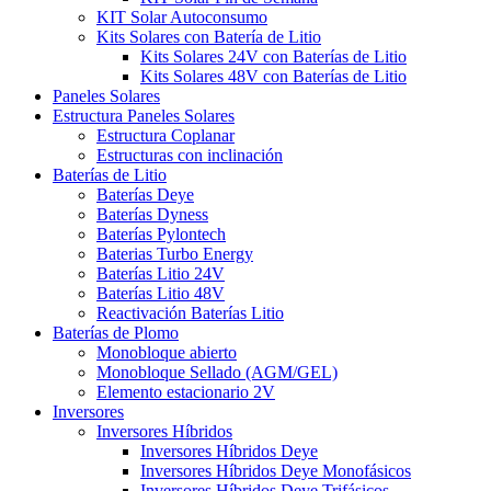
KIT Solar Autoconsumo
Kits Solares con Batería de Litio
Kits Solares 24V con Baterías de Litio
Kits Solares 48V con Baterías de Litio
Paneles Solares
Estructura Paneles Solares
Estructura Coplanar
Estructuras con inclinación
Baterías de Litio
Baterías Deye
Baterías Dyness
Baterías Pylontech
Baterias Turbo Energy
Baterías Litio 24V
Baterías Litio 48V
Reactivación Baterías Litio
Baterías de Plomo
Monobloque abierto
Monobloque Sellado (AGM/GEL)
Elemento estacionario 2V
Inversores
Inversores Híbridos
Inversores Híbridos Deye
Inversores Híbridos Deye Monofásicos
Inversores Híbridos Deye Trifásicos