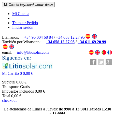
Mi Cuenta
keyboard_arrow_down
Mi Cuenta
Tramitar Pedido
Iniciar sesión
Llámanos:
+34 96 004 68 84
/
+34 658 12 27 95
También por Whatsapp:
+34 658 12 27 95
/
+34 611 69 20 99
email:
info@litiosolar.com
Síguenos en:
Mi Carrito
0
0,00 €
Subtotal
0,00 €
Transporte
Gratis
Impuestos incluidos
0,00 €
Total
0,00 €
checkout
Le atendemos de Lunes a Jueves:
de 9:00 a 13:30H Tardes 15:30
a 18:00H