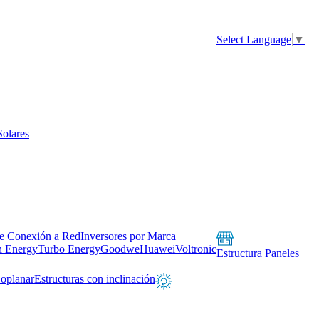
Select Language
▼
Solares
de Conexión a Red
Inversores por Marca
n Energy
Turbo Energy
Goodwe
Huawei
Voltronic
Estructura Paneles
Coplanar
Estructuras con inclinación