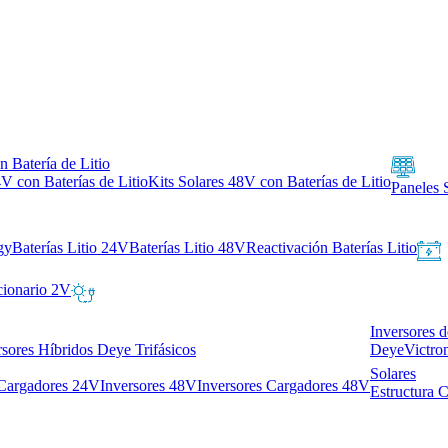
n Batería de Litio
4V con Baterías de Litio
Kits Solares 48V con Baterías de Litio
Paneles 
gy
Baterías Litio 24V
Baterías Litio 48V
Reactivación Baterías Litio
cionario 2V
Inversores 
rsores Híbridos Deye Trifásicos
Deye
Victro
Solares
 Cargadores 24V
Inversores 48V
Inversores Cargadores 48V
Estructura 