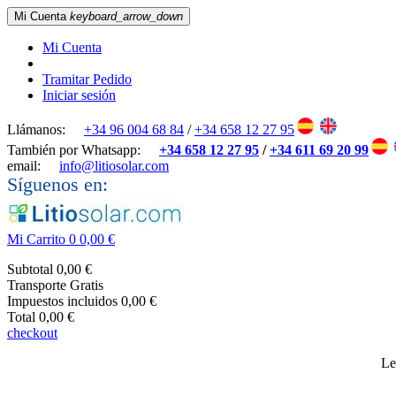
Mi Cuenta
keyboard_arrow_down
Mi Cuenta
Tramitar Pedido
Iniciar sesión
Llámanos:
+34 96 004 68 84
/
+34 658 12 27 95
También por Whatsapp:
+34 658 12 27 95
/
+34 611 69 20 99
email:
info@litiosolar.com
Síguenos en:
Mi Carrito
0
0,00 €
Subtotal
0,00 €
Transporte
Gratis
Impuestos incluidos
0,00 €
Total
0,00 €
checkout
Le