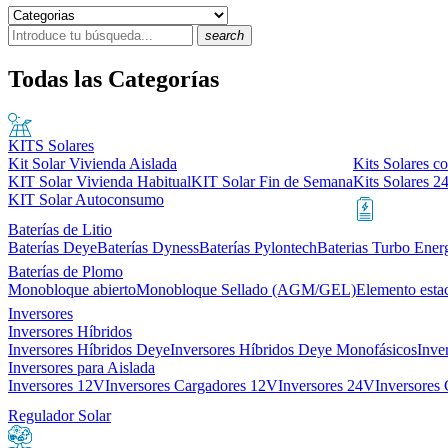
search
Todas las Categorías
KITS Solares
Kit Solar Vivienda Aislada
Kits Solares co
KIT Solar Vivienda Habitual
KIT Solar Fin de Semana
Kits Solares 2
KIT Solar Autoconsumo
Baterías de Litio
Baterías Deye
Baterías Dyness
Baterías Pylontech
Baterias Turbo Ener
Baterías de Plomo
Monobloque abierto
Monobloque Sellado (AGM/GEL)
Elemento esta
Inversores
Inversores Híbridos
Inversores Híbridos Deye
Inversores Híbridos Deye Monofásicos
Inve
Inversores para Aislada
Inversores 12V
Inversores Cargadores 12V
Inversores 24V
Inversores
Regulador Solar