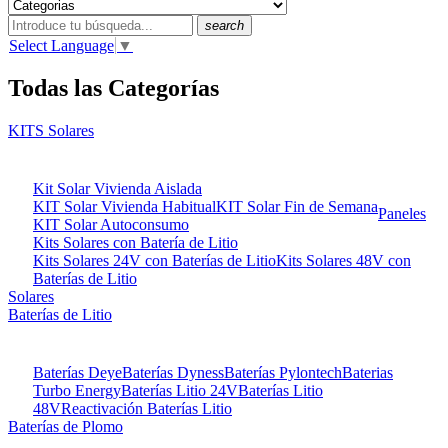
search
Select Language
▼
Todas las Categorías
KITS Solares
Kit Solar Vivienda Aislada
KIT Solar Vivienda Habitual
KIT Solar Fin de Semana
Paneles
KIT Solar Autoconsumo
Kits Solares con Batería de Litio
Kits Solares 24V con Baterías de Litio
Kits Solares 48V con
Baterías de Litio
Solares
Baterías de Litio
Baterías Deye
Baterías Dyness
Baterías Pylontech
Baterias
Turbo Energy
Baterías Litio 24V
Baterías Litio
48V
Reactivación Baterías Litio
Baterías de Plomo