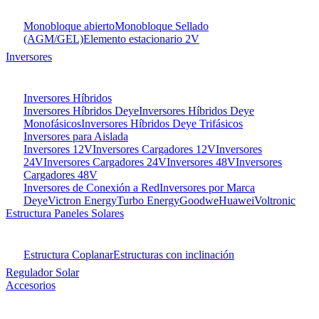
Monobloque abierto
Monobloque Sellado
(AGM/GEL)
Elemento estacionario 2V
Inversores
Inversores Híbridos
Inversores Híbridos Deye
Inversores Híbridos Deye
Monofásicos
Inversores Híbridos Deye Trifásicos
Inversores para Aislada
Inversores 12V
Inversores Cargadores 12V
Inversores
24V
Inversores Cargadores 24V
Inversores 48V
Inversores
Cargadores 48V
Inversores de Conexión a Red
Inversores por Marca
Deye
Victron Energy
Turbo Energy
Goodwe
Huawei
Voltronic
Estructura Paneles Solares
Estructura Coplanar
Estructuras con inclinación
Regulador Solar
Accesorios