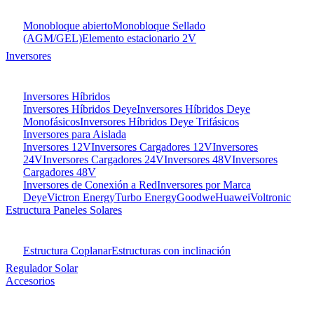
Monobloque abierto
Monobloque Sellado
(AGM/GEL)
Elemento estacionario 2V
Inversores
Inversores Híbridos
Inversores Híbridos Deye
Inversores Híbridos Deye
Monofásicos
Inversores Híbridos Deye Trifásicos
Inversores para Aislada
Inversores 12V
Inversores Cargadores 12V
Inversores
24V
Inversores Cargadores 24V
Inversores 48V
Inversores
Cargadores 48V
Inversores de Conexión a Red
Inversores por Marca
Deye
Victron Energy
Turbo Energy
Goodwe
Huawei
Voltronic
Estructura Paneles Solares
Estructura Coplanar
Estructuras con inclinación
Regulador Solar
Accesorios