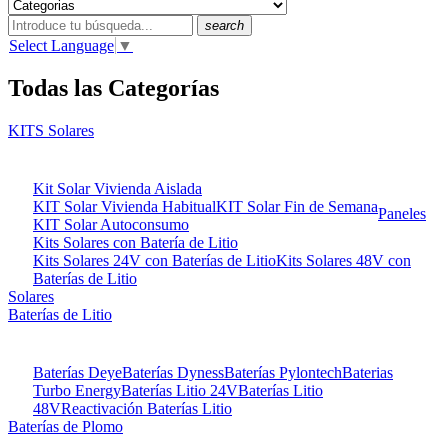
search
Select Language
▼
Todas las Categorías
KITS Solares
Kit Solar Vivienda Aislada
KIT Solar Vivienda Habitual
KIT Solar Fin de Semana
Paneles
KIT Solar Autoconsumo
Kits Solares con Batería de Litio
Kits Solares 24V con Baterías de Litio
Kits Solares 48V con
Baterías de Litio
Solares
Baterías de Litio
Baterías Deye
Baterías Dyness
Baterías Pylontech
Baterias
Turbo Energy
Baterías Litio 24V
Baterías Litio
48V
Reactivación Baterías Litio
Baterías de Plomo