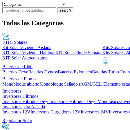
search
Todas las Categorías
KITS Solares
Kit Solar Vivienda Aislada
Kits Solares co
KIT Solar Vivienda Habitual
KIT Solar Fin de Semana
Kits Solares 2
KIT Solar Autoconsumo
Baterías de Litio
Baterías Deye
Baterías Dyness
Baterías Pylontech
Baterias Turbo Ener
Baterías de Plomo
Monobloque abierto
Monobloque Sellado (AGM/GEL)
Elemento esta
Inversores
Inversores Híbridos
Inversores Híbridos Deye
Inversores Híbridos Deye Monofásicos
Inve
Inversores para Aislada
Inversores 12V
Inversores Cargadores 12V
Inversores 24V
Inversores
Regulador Solar