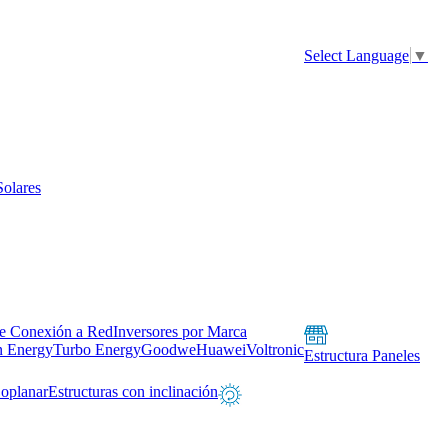
Select Language
▼
Solares
de Conexión a Red
Inversores por Marca
n Energy
Turbo Energy
Goodwe
Huawei
Voltronic
Estructura Paneles
Coplanar
Estructuras con inclinación