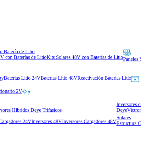
n Batería de Litio
4V con Baterías de Litio
Kits Solares 48V con Baterías de Litio
Paneles 
gy
Baterías Litio 24V
Baterías Litio 48V
Reactivación Baterías Litio
cionario 2V
Inversores 
rsores Híbridos Deye Trifásicos
Deye
Victro
Solares
 Cargadores 24V
Inversores 48V
Inversores Cargadores 48V
Estructura 