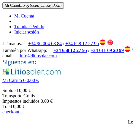
Mi Cuenta
keyboard_arrow_down
Mi Cuenta
Tramitar Pedido
Iniciar sesión
Llámanos:
+34 96 004 68 84
/
+34 658 12 27 95
También por Whatsapp:
+34 658 12 27 95
/
+34 611 69 20 99
email:
info@litiosolar.com
Síguenos en:
Mi Carrito
0
0,00 €
Subtotal
0,00 €
Transporte
Gratis
Impuestos incluidos
0,00 €
Total
0,00 €
checkout
Le