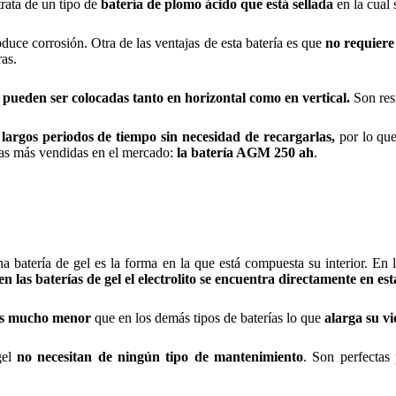
trata de un tipo de
batería de plomo ácido que está sellada
en la cual 
oduce corrosión. Otra de las ventajas de esta batería es que
no requiere
ras.
pueden ser colocadas tanto en horizontal como en vertical.
Son res
argos periodos de tiempo sin necesidad de recargarlas,
por lo que
ías más vendidas en el mercado:
la batería AGM 250 ah
.
 batería de gel es la forma en la que está compuesta su interior. En l
en las baterías de gel el electrolito se encuentra directamente en est
 es mucho menor
que en los demás tipos de baterías lo que
alarga su vi
gel
no necesitan de ningún tipo de mantenimiento
. Son perfectas