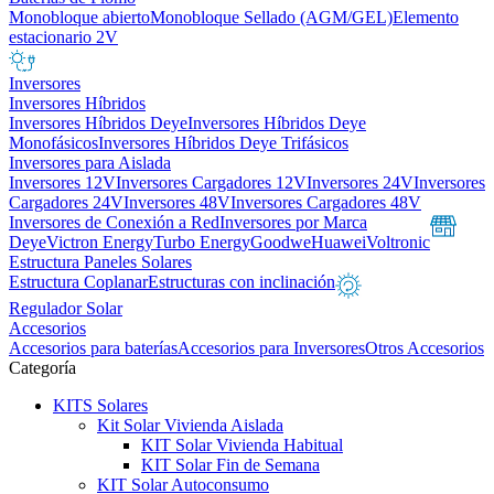
Monobloque abierto
Monobloque Sellado (AGM/GEL)
Elemento
estacionario 2V
Inversores
Inversores Híbridos
Inversores Híbridos Deye
Inversores Híbridos Deye
Monofásicos
Inversores Híbridos Deye Trifásicos
Inversores para Aislada
Inversores 12V
Inversores Cargadores 12V
Inversores 24V
Inversores
Cargadores 24V
Inversores 48V
Inversores Cargadores 48V
Inversores de Conexión a Red
Inversores por Marca
Deye
Victron Energy
Turbo Energy
Goodwe
Huawei
Voltronic
Estructura Paneles Solares
Estructura Coplanar
Estructuras con inclinación
Regulador Solar
Accesorios
Accesorios para baterías
Accesorios para Inversores
Otros Accesorios
Categoría
KITS Solares
Kit Solar Vivienda Aislada
KIT Solar Vivienda Habitual
KIT Solar Fin de Semana
KIT Solar Autoconsumo