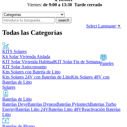
Viernes:
de 9:00 a 13:30
Tarde cerrado
search
Select Language
▼
Todas las Categorías
KITS Solares
Kit Solar Vivienda Aislada
KIT Solar Vivienda Habitual
KIT Solar Fin de Semana
Paneles
KIT Solar Autoconsumo
Kits Solares con Batería de Litio
Kits Solares 24V con Baterías de Litio
Kits Solares 48V con
Baterías de Litio
Solares
Baterías de Litio
Baterías Deye
Baterías Dyness
Baterías Pylontech
Baterias Turbo
Energy
Baterías Litio 24V
Baterías Litio 48V
Reactivación Baterías
Litio
Baterías de Plomo