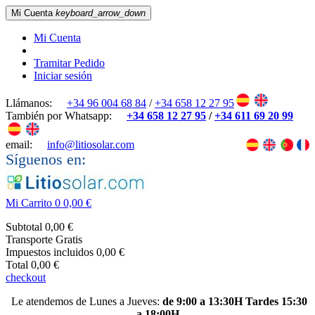
Mi Cuenta
keyboard_arrow_down
Mi Cuenta
Tramitar Pedido
Iniciar sesión
Llámanos:
+34 96 004 68 84
/
+34 658 12 27 95
También por Whatsapp:
+34 658 12 27 95
/
+34 611 69 20 99
email:
info@litiosolar.com
Síguenos en:
Mi Carrito
0
0,00 €
Subtotal
0,00 €
Transporte
Gratis
Impuestos incluidos
0,00 €
Total
0,00 €
checkout
Le atendemos de Lunes a Jueves:
de 9:00 a 13:30H Tardes 15:30
a 18:00H